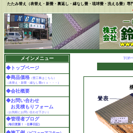
たたみ替え（表替え・新畳・裏返し・縁なし畳・琉球畳・洗える畳）専
メインメニュー
TOP
◆トップページ
◆商品価格
（畳工事はこちら）
（表替え・新畳・縁なし畳eｔｃ・・・）
◆会社概要
◆お問い合わせ
お見積もりフォーム
（お気軽にお問い合わせ下さい）
◆管理者ブログ
（毎日更新！・仕事日記）
◆施工例
（ビフォーアフター）