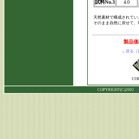
試料No.3
4.0
天然素材で構成されてい
そのまま自然に戻せて、
製品価
←
戻る（
COP
COPYRIGHT(C
)2002
（