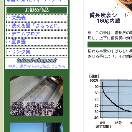
お勧め商品
・栄光表
・洗える畳「さらっとE」
※ この畳は、備長炭の顆
・デニムフロア
用し、上下に備長炭の効
・置き畳
稲わら本畳のすばらしい
・リンク集
させる事により、その効
神奈川県外からのご注文はこちら