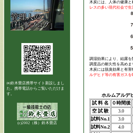
木炭には、人体の健康と
レスの多い現代社会で生
調湿効果により、結露を
調度品の耐久性を高めま
木炭には脱臭効果と有害
ルデヒド等の有害ガスを
㈱鈴木畳店携帯サイト新設しまし
た。携帯電話からご覧いただけま
す。
ホルムアルデヒ
試 料 名
０時間後
空 試 験
3.0
試料No.1
3.0
(c)2002（株）鈴木畳店
試料No.2
4.0